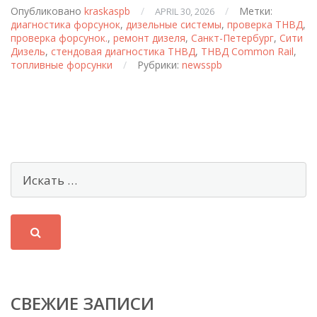
ТНВД
Опубликовано
kraskaspb
/
/
Метки:
APRIL 30, 2026
и
диагностика форсунок
,
дизельные системы
,
проверка ТНВД
,
форсунок
проверка форсунок.
,
ремонт дизеля
,
Санкт-Петербург
,
Сити
Дизель
,
стендовая диагностика ТНВД
,
ТНВД Common Rail
,
топливные форсунки
/
Рубрики:
newsspb
СВЕЖИЕ ЗАПИСИ