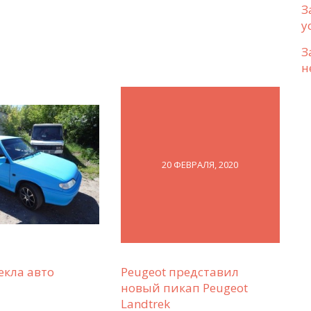
З
у
З
н
20 ФЕВРАЛЯ, 2020
екла авто
Peugeot представил
новый пикап Peugeot
Landtrek