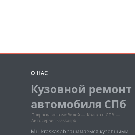
О НАС
Кузовной ремонт
автомобиля СПб
Покраска автомобилей — Краска в СПб —
Автосервис kraskaspb
Мы kraskaspb занимаемся кузовными