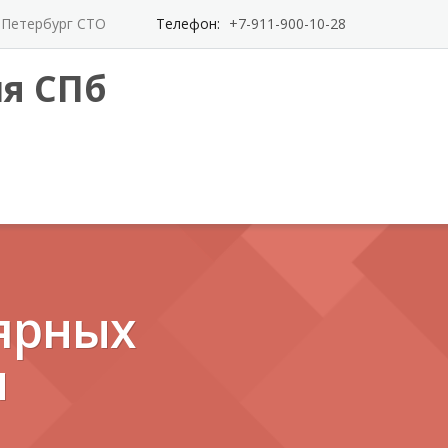
т-Петербург СТО
Телефон:
+7-911-900-10-28
я СПб
ярных
и