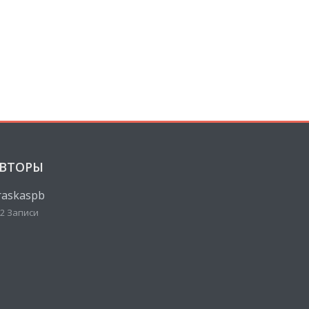
ВТОРЫ
raskaspb
2 Записи