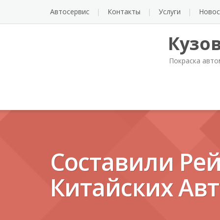
Автосервис
Контакты
Услуги
Новос
Кузо
Покраска авто
Составили Ре
Китайских Ав