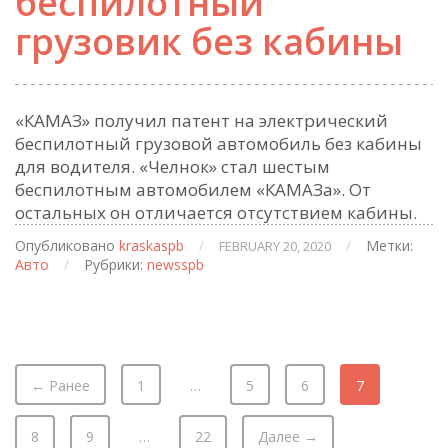
беспилотный
грузовик без кабины
«КАМАЗ» получил патент на электрический
беспилотный грузовой автомобиль без кабины
для водителя. «Челнок» стал шестым
беспилотным автомобилем «КАМАЗа». От
остальных он отличается отсутствием кабины.
Опубликовано
kraskaspb
/
/
Метки:
FEBRUARY 20, 2020
Авто
/
Рубрики:
newsspb
← Ранее
1
…
5
6
7
8
9
…
22
Далее →