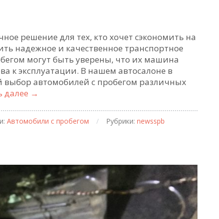
ное решение для тех, кто хочет сэкономить на
чить надежное и качественное транспортное
обегом могут быть уверены, что их машина
ва к эксплуатации. В нашем автосалоне в
й выбор автомобилей с пробегом различных
Автомобили
ь далее
→
с
пробегом:
и:
Автомобили с пробегом
/
Рубрики:
newsspb
надежное
и
доступное
транспортное
средство