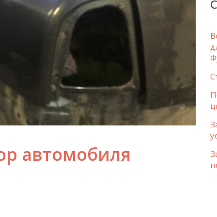
В
д
Ф
С
П
ц
З
у
зор автомобиля
З
н