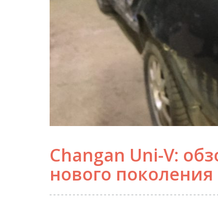
Changan Uni-V: об
нового поколения