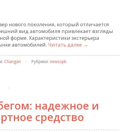
вер нового поколения, который отличается
ешний вид автомобиля привлекает взгляды
ной форме. Характеристики экстерьера
Changan
рынке автомобилей.
Читать далее
→
Uni-
V:
и:
Changan
/
Рубрики:
newsspb
обзор
автомобиля
нового
поколения
бегом: надежное и
ортное средство