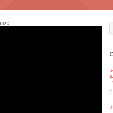
виях
В
д
Ф
С
П
ц