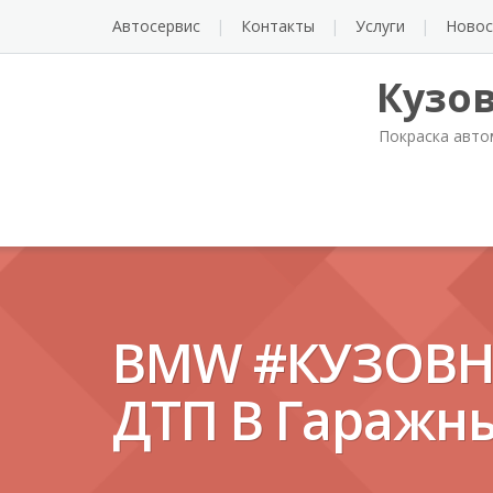
Автосервис
Контакты
Услуги
Новос
Кузо
Покраска авто
BMW #КУЗОВН
ДТП В Гаражны